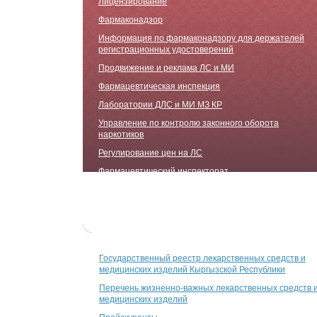
Лицензирование
Фармаконадзор
Информация по фармаконадзору для держателей
регистрационных удостоверений
Продвижение и реклама ЛС и МИ
Фармацевтическая инспекция
Лаборатории ДЛC и МИ МЗ КР
Управление по контролю законного оборота
наркотиков
Регулирование цен на ЛС
Фармацевтический инспекторат
Прослеживаемость лекарственных средств
Информационные письма
Государственный реестр лекарственных средств и
медицинских изделий Кыргызской Республики
Перечень жизненно-важных лекарственных средств 
медицинских изделий