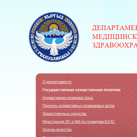
О департаменте
Государственная лекарственная политика
Нормативная правовая база
Проекты нормативных правововых актов
Лекарственные средства
Регистрация ЛС и МИ по правилам ЕАЭС
Оценка качества