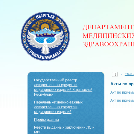
/
ЕАЭС
Государственный реестр
Акты по п
лекарственных средств и
медицинских изделий Кыргызской
Акт по приём
Республики
Акт по приём
Перечень жизненно-важных
лекарственных средств и
медицинских изделий
Прейскуранты
Реестр выданных заключений ЛС и
МИ