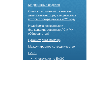
Медицинские изделия
Список заключений о качестве
лекарственных средств, действия
которых прекращены в 2021 году
Недоброкачественные и
фальсифицированные ЛС и МИ
(Обновляется)
Гуманитарная помощь
Международное сотрудничество
ЕАЭС
Инструкции по ЕАЭС
Акты по приемке
Реестр уполномоченных лиц
производителей лекарственных
средств Кыргызской Республики
Сектор технического обслуживания
медицинской техники
Онлайн регистрация ЛС
Мониторинг качества, безопасности
и эффективности МИ