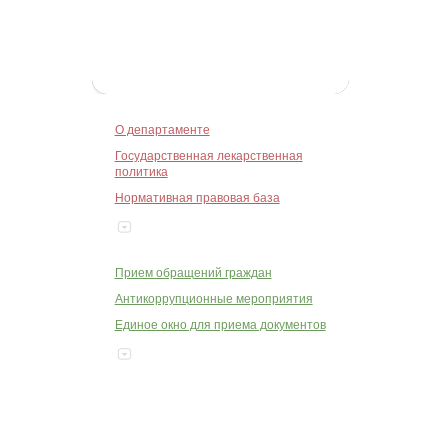
Регулирование обращения
этилового спирта
Ввоз и оценка качества (новая
система)
О департаменте
Государственная лекарственная
политика
Нормативная правовая база
Прием обращений граждан
Антикоррупционные мероприятия
Единое окно для приема документов